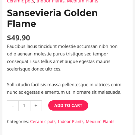
Ceramic pots
,
Indoor Plants
,
Medium Plants
Sansevieria Golden
Flame
$
49.90
Faucibus lacus tincidunt molestie accumsan nibh non
odio aenean molestie purus tristique sed tempor
consequat risus tellus amet augue egestas mauris
scelerisque donec ultrices.
Sollicitudin facilisis massa pellentesque in ultrices enim
nunc ac egestas elementum ut in ornare sit malesuada.
Sansevieria
-
+
ADD TO CART
Golden
Flame
Categories:
Ceramic pots
,
Indoor Plants
,
Medium Plants
quantity