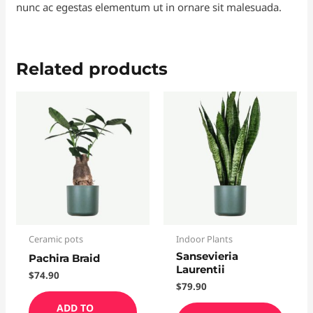
nunc ac egestas elementum ut in ornare sit malesuada.
Related products
Ceramic pots
Indoor Plants
Sansevieria
Pachira Braid
Laurentii
$
74.90
$
79.90
ADD TO