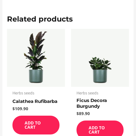
Related products
Herbs seeds
Herbs seeds
Ficus Decora
Calathea Rufibarba
Burgundy
$
109.90
$
89.90
ADD TO
CART
ADD TO
CART