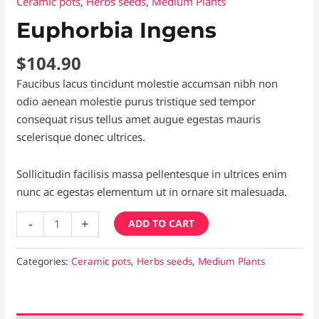
Ceramic pots
,
Herbs seeds
,
Medium Plants
Euphorbia Ingens
$
104.90
Faucibus lacus tincidunt molestie accumsan nibh non
odio aenean molestie purus tristique sed tempor
consequat risus tellus amet augue egestas mauris
scelerisque donec ultrices.
Sollicitudin facilisis massa pellentesque in ultrices enim
nunc ac egestas elementum ut in ornare sit malesuada.
Euphorbia
-
+
ADD TO CART
Ingens
quantity
Categories:
Ceramic pots
,
Herbs seeds
,
Medium Plants